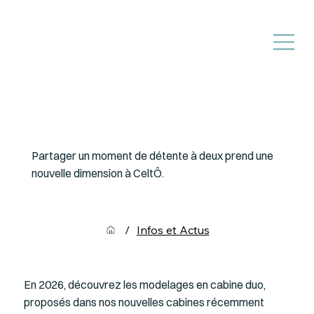
M
NOUVEAUTÉ 2026 : LES MODELAGES EN CABINE
DUO
Partager un moment de détente à deux prend une
nouvelle dimension à CeltÔ.
/
Infos et Actus
En 2026, découvrez les modelages en cabine duo,
proposés dans nos nouvelles cabines récemment